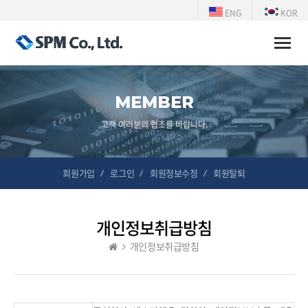
ENG
KOR
Toggle
naviga
MEMBER
고객 여러분의 협조를 바랍니다.
회원가입
로그인
회원정보수정
회원탈퇴
개인정보취급방침
개인정보취급방침