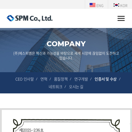
ENG
KOR
Toggle
naviga
COMPANY
(주)에스피엠은 혁신과 가능성을 바탕으로 세계 시장에 끊임없이 도전하고
있습니다.
CEO 인사말
연혁
품질정책
연구개발
인증서 및 수상
네트워크
오시는 길