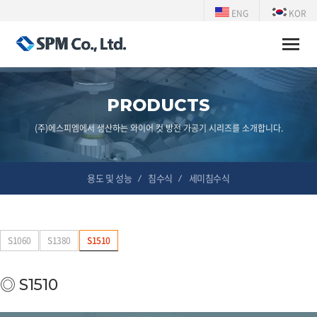
ENG
KOR
Toggle
naviga
PRODUCTS
(주)에스피엠에서 생산하는 와이어 컷 방전 가공기 시리즈를 소개합니다.
용도 및 성능
침수식
세미침수식
S1060
S1380
S1510
◎ S1510