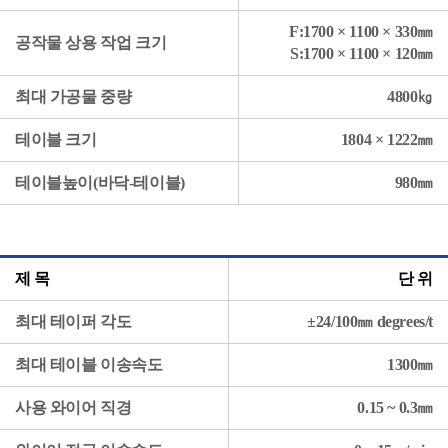
F:1700 × 1100 × 330㎜
공작물 상용 작업 크기
S:1700 × 1100 × 120㎜
최대 가공물 중량
4800㎏
테이블 크기
1804 × 1222㎜
테이블높이(바닥-테이블)
980㎜
제 목
단 위
최대 테이퍼 각도
±24/100㎜ degrees/t
최대 테이블 이송속도
1300㎜
사용 와이어 직경
0.15 ~ 0.3㎜