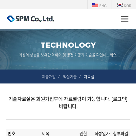
ENG
KOR
Toggle
naviga
TECHNOLOGY
최상의 성능을 보유한 와이어 컷 방전 가공기 기술을 확인해보세요.
제품개발
핵심기술
자료실
기술자료실은 회원가입후에 자료열람이 가능합니다.
[로그인]
바랍니다.
번호
제목
권한
작성일자
첨부파일