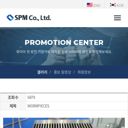
ENG
KOR
Toggle
naviga
PROMOTION CENTER
와이어 컷 방전 가공기로 제작한 형상 이미지와 영상을 확인해보세요.
갤러리
홍보 동영상
채용정보
조회수
6879
제목
WORKPIECES