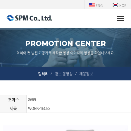
ENG
KOR
Toggle
naviga
PROMOTION CENTER
와이어 컷 방전 가공기로 제작한 형상 이미지와 영상을 확인해보세요.
갤러리
홍보 동영상
채용정보
조회수
8669
제목
WORKPIECES