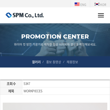
ENG
KOR
Toggle
naviga
PROMOTION CENTER
와이어 컷 방전 가공기로 제작한 형상 이미지와 영상을 확인해보세요.
갤러리
홍보 동영상
채용정보
조회수
5347
제목
WORKPIECES