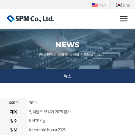
ENG
KOR
Toggle
naviga
NEWS
(주)에스피엠의 성과 및 소식을 전해드립니다.
뉴스
3611
조회수
제목
인터몰드 코리아 2025 참가
장소
KINTEX 등
정보
Intermold Korea 2025