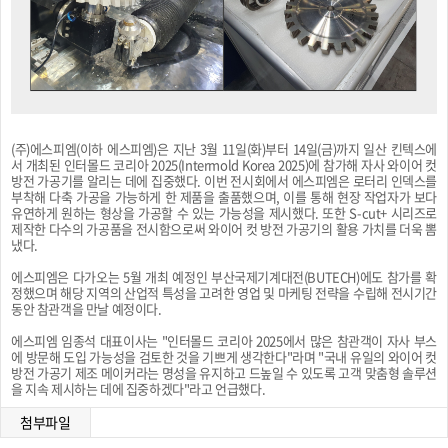
(주)에스피엠(이하 에스피엠)은 지난 3월 11일(화)부터 14일(금)까지 일산 킨텍스에
서 개최된 인터몰드 코리아 2025(Intermold Korea 2025)에 참가해 자사 와이어 컷
방전 가공기를 알리는 데에 집중했다. 이번 전시회에서 에스피엠은 로터리 인덱스를
부착해 다축 가공을 가능하게 한 제품을 출품했으며, 이를 통해 현장 작업자가 보다
유연하게 원하는 형상을 가공할 수 있는 가능성을 제시했다. 또한 S-cut+ 시리즈로
제작한 다수의 가공품을 전시함으로써 와이어 컷 방전 가공기의 활용 가치를 더욱 뽐
냈다.
에스피엠은 다가오는 5월 개최 예정인 부산국제기계대전(BUTECH)에도 참가를 확
정했으며 해당 지역의 산업적 특성을 고려한 영업 및 마케팅 전략을 수립해 전시기간
동안 참관객을 만날 예정이다.
에스피엠 임종석 대표이사는 "인터몰드 코리아 2025에서 많은 참관객이 자사 부스
에 방문해 도입 가능성을 검토한 것을 기쁘게 생각한다"라며 "국내 유일의 와이어 컷
방전 가공기 제조 메이커라는 명성을 유지하고 드높일 수 있도록 고객 맞춤형 솔루션
을 지속 제시하는 데에 집중하겠다"라고 언급했다.
첨부파일